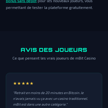
bonus sans dépôt
pour les nouveaux joueurs, vous
permettant de tester la plateforme gratuitement.
AVIS DES JOUEURS
Ce que pensent les vrais joueurs de mBit Casino
★★★★★
"Retrait en moins de 20 minutes en Bitcoin. Je
n'avais jamais vu ça avec un casino traditionnel.
mBit est dans une autre catégorie."