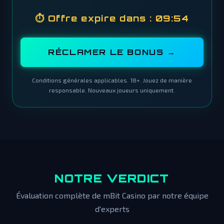
⏱ Offre expire dans :
09:52
RÉCLAMER LE BONUS →
Conditions générales applicables. 18+. Jouez de manière
responsable. Nouveaux joueurs uniquement.
NOTRE VERDICT
Évaluation complète de mBit Casino par notre équipe
d'experts