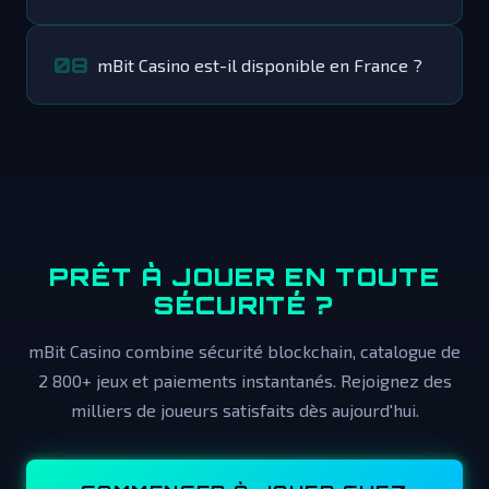
08
mBit Casino est-il disponible en France ?
PRÊT À JOUER EN TOUTE
SÉCURITÉ ?
mBit Casino combine sécurité blockchain, catalogue de
2 800+ jeux et paiements instantanés. Rejoignez des
milliers de joueurs satisfaits dès aujourd'hui.