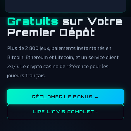
+ 250 Tours
Gratuits
sur Votre
Premier Dépôt
Plus de 2 800 jeux, paiements instantanés en
Bitcoin, Ethereum et Litecoin, et un service client
24/7. Le crypto casino de référence pour les
joueurs français.
RÉCLAMER LE BONUS →
LIRE L'AVIS COMPLET ↓