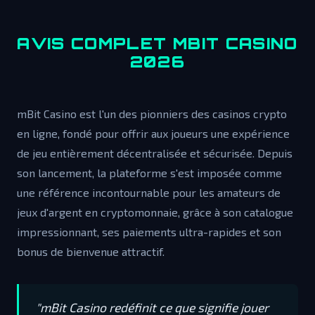
AVIS COMPLET MBIT CASINO
2026
mBit Casino est l'un des pionniers des casinos crypto
en ligne, fondé pour offrir aux joueurs une expérience
de jeu entièrement décentralisée et sécurisée. Depuis
son lancement, la plateforme s'est imposée comme
une référence incontournable pour les amateurs de
jeux d'argent en cryptomonnaie, grâce à son catalogue
impressionnant, ses paiements ultra-rapides et son
bonus de bienvenue attractif.
"mBit Casino redéfinit ce que signifie jouer